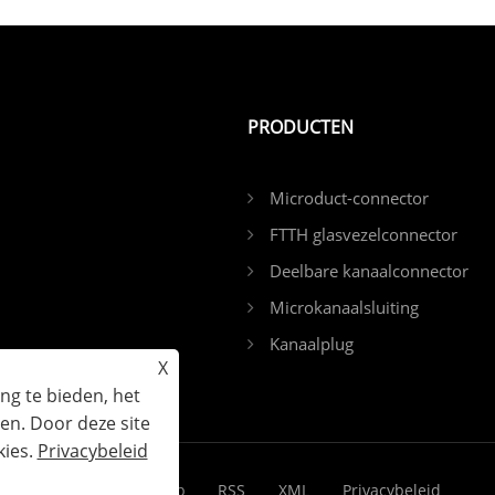
PRODUCTEN
Microduct-connector
FTTH glasvezelconnector
Deelbare kanaalconnector
Microkanaalsluiting
Kanaalplug
X
ng te bieden, het
en. Door deze site
kies.
Privacybeleid
Links
Sitemap
RSS
XML
Privacybeleid