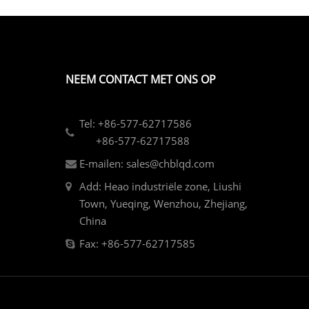
NEEM CONTACT MET ONS OP
Tel: +86-577-62717586
+86-577-62717588
E-mailen: sales@chblqd.com
Add: Heao industriële zone, Liushi
Town, Yueqing, Wenzhou, Zhejiang,
China
Fax: +86-577-62717585